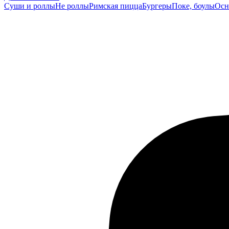
Суши и роллы
Не роллы
Римская пицца
Бургеры
Поке, боулы
Осн