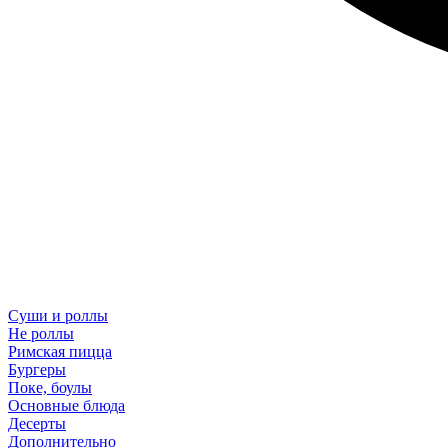
Суши и роллы
Не роллы
Римская пицца
Бургеры
Поке, боулы
Основные блюда
Десерты
Дополнительно