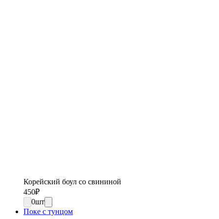
Корейский боул со свининой
450
₽
0
шт
Поке с тунцом