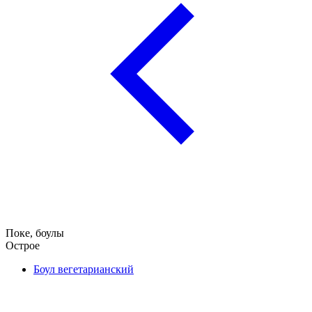
Поке, боулы
Острое
Боул вегетарианский