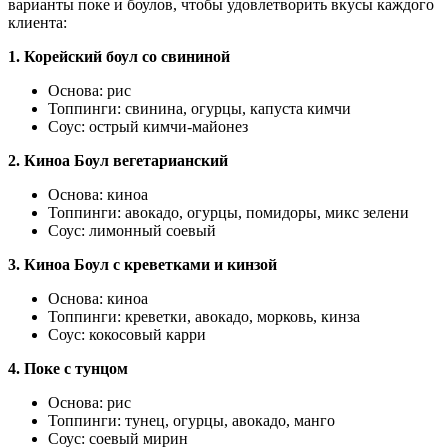
варианты поке и боулов, чтобы удовлетворить вкусы каждого
клиента:
1. Корейский боул со свининой
Основа: рис
Топпинги: свинина, огурцы, капуста кимчи
Соус: острый кимчи-майонез
2. Киноа Боул вегетарианский
Основа: киноа
Топпинги: авокадо, огурцы, помидоры, микс зелени
Соус: лимонный соевый
3. Киноа Боул с креветками и кинзой
Основа: киноа
Топпинги: креветки, авокадо, морковь, кинза
Соус: кокосовый карри
4. Поке с тунцом
Основа: рис
Топпинги: тунец, огурцы, авокадо, манго
Соус: соевый мирин