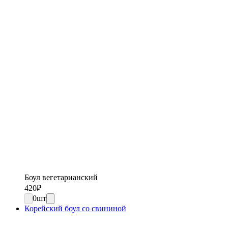
Боул вегетарианский
420
₽
0
шт
Корейский боул со свининой