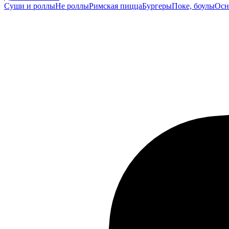
Суши и роллы
Не роллы
Римская пицца
Бургеры
Поке, боулы
Осн