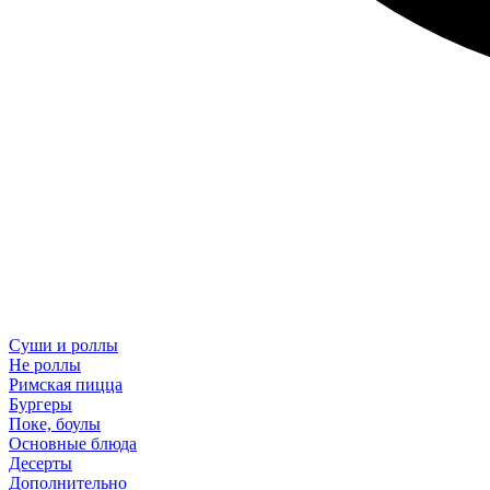
Суши и роллы
Не роллы
Римская пицца
Бургеры
Поке, боулы
Основные блюда
Десерты
Дополнительно