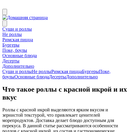
Суши и роллы
Не роллы
Римская пицца
Бургеры
Поке, боулы
Основные блюда
Десерты
Дополнительно
Суши и роллы
Не роллы
Римская пицца
Бургеры
Поке,
боулы
Основные блюда
Десерты
Дополнительно
Что такое роллы с красной икрой и их
вкус
Роллы с красной икрой выделяются ярким вкусом и
зернистой текстурой, что привлекает ценителей
морепродуктов. Доставка делает блюдо доступным для
перекуса. В данной статье рассматриваются особенности
роллов с красной икрой, их состав и гастрономические